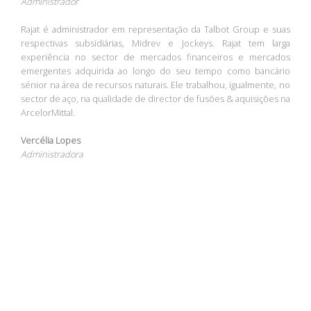
Administrador
Rajat é administrador em representação da Talbot Group e suas
respectivas subsidiárias, Midrev e Jockeys. Rajat tem larga
experiência no sector de mercados financeiros e mercados
emergentes adquirida ao longo do seu tempo como bancário
sénior na área de recursos naturais. Ele trabalhou, igualmente, no
sector de aço, na qualidade de director de fusões & aquisições na
ArcelorMittal.
Vercélia Lopes
Administradora
Vercélia Lopes é formada em Contabilidade e Auditoria, com vasta
experiência em funções de gestão, tendo trabalhado para
diferentes indústrias tais como auditoria e seguros e para a Minas
de Revuboè por um período de 10 anos.
Willem Buhrmann
Administrador
Willem é administrador em representação da Midrev e é formado
nos sectores jurídico e financeiro. Ele tem larga experiência em