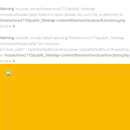
Warning
: include_once(/home/rere2715/public_html/wp-
includes/header.php): Failed to open stream: No such file or directory in
/home/rere2715/public_html/wp-content/themes/revuboe/functions.php
on line
6
Warning
: include_once(): Failed opening '/home/rere2715/public_html/wp-
includes/header.php' for inclusion
(include_path='.:/opt/alt/php80/usr/share/pear:/opt/alt/php80/usr/share/php:
in
/home/rere2715/public_html/wp-content/themes/revuboe/functions.php
on line
6